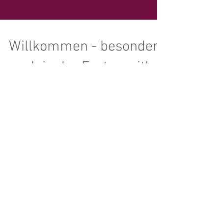
Willkommen - besonders
auch in der Fastenzeit!
Die bei uns typischen Feldlerchen steigen
bereits kerzengerade in die Höhe und stimmen
ihre Lieder an: Der Frühling naht, der Frühling...