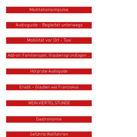
Meditationsimpulse
Audioguide - Begleitet unterwegs
Mobilität vor Ort - Taxi
Add-on: Familienspiel, Glaubensgrundlagen ...
Hörprobe Audioguide
Erlebt. – Glauben wie Franziskus
WEIN.VIERTEL.STUNDE
Gastronomie
Geführte Wallfahrten