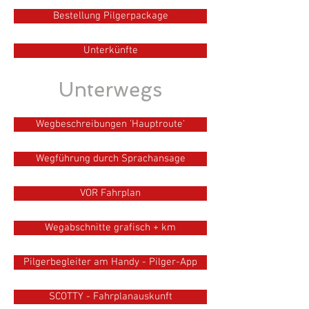
Bestellung Pilgerpackage
Unterkünfte
Unterwegs
Wegbeschreibungen 'Hauptroute'
Wegführung durch Sprachansage
VOR Fahrplan
Wegabschnitte grafisch + km
Pilgerbegleiter am Handy - Pilger-App
SCOTTY - Fahrplanauskunft