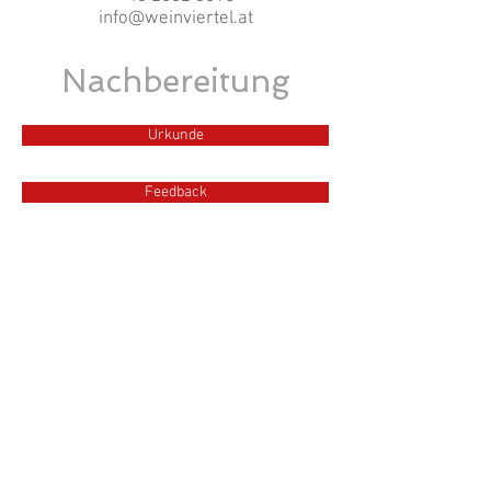
info@weinviertel.at
Nachbereitung
Urkunde
Feedback
Besondere Eindrücke
Erzählen Sie uns doch über
berührende Erlebnisse im
Zusammenhang mit dem
Franziskusweg Weinviertel.