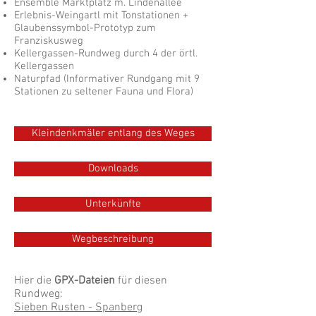
Ensemble Marktplatz m. Lindenallee
Erlebnis-Weingartl mit Tonstationen +
Glaubenssymbol-Prototyp zum
Franziskusweg
Kellergassen-Rundweg durch 4 der örtl.
Kellergassen
Naturpfad (Informativer Rundgang mit 9
Stationen zu seltener Fauna und Flora)
Kleindenkmäler entlang des Weges
Downloads
Unterkünfte
Wegbeschreibung
Hier die
GPX-Dateien
für diesen
Rundweg:
Sieben Rusten - Spanberg